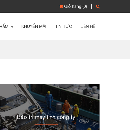
Giỏ hàng
(0)
KHUYẾN MÃI
TIN TỨC
LIÊN HỆ
PHẨM
Bảo trì máy tính công ty