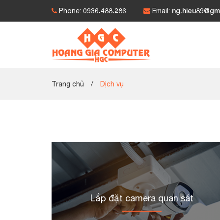
0936.488.286
ng.hieu89@gm
Phone:
Email:
Trang chủ
/
Dịch vụ
Lắp đặt camera quan sát