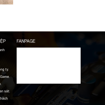
IỆP
FANPAGE
anh
ng ty.
 Game.
.
an sát.
khách