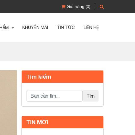
Giỏ hàng
(0)
KHUYẾN MÃI
TIN TỨC
LIÊN HỆ
PHẨM
Tìm kiếm
Loading...
Tìm
TIN MỚI