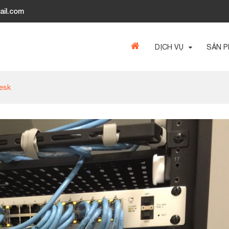
ail.com
DỊCH VỤ
SẢN 
esk