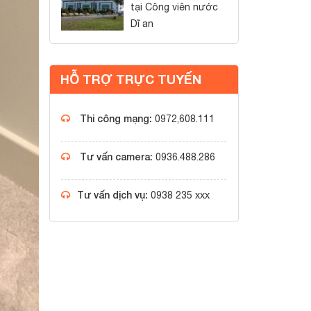
tại Công viên nước
Dĩ an
HỖ TRỢ TRỰC TUYẾN
Thi công mạng:
0972,608.111
Tư vấn camera:
0936.488.286
Tư vấn dịch vụ:
0938 235 xxx