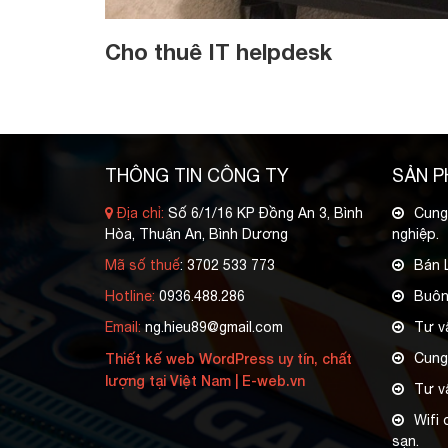
Cho thuê IT helpdesk
THÔNG TIN CÔNG TY
SẢN P
Địa chỉ:
Số 6/1/16 KP Đồng An 3, Bình
Cung
Hòa, Thuận An, Bình Dương
nghiệp.
Mã số thuế
: 3702 533 773
Bán L
Hotline:
0936.488.286
Buôn
Email:
ng.hieu89@gmail.com
Tư v
Thiết kế web WordPress uy tín, chất
Cung 
lượng tại Việt Nam | E-web.vn
Tư v
Wifi
sạn.