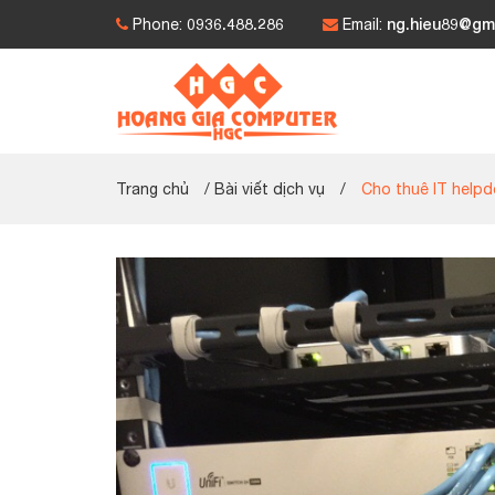
0936.488.286
ng.hieu89@gm
Phone:
Email:
Trang chủ
/
Bài viết dịch vụ
/
Cho thuê IT helpd