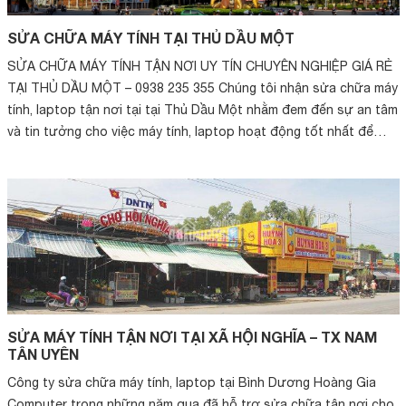
SỬA CHỮA MÁY TÍNH TẠI THỦ DẦU MỘT
SỬA CHỮA MÁY TÍNH TẬN NƠI UY TÍN CHUYÊN NGHIỆP GIÁ RẺ
TẠI THỦ DẦU MỘT – 0938 235 355 Chúng tôi nhận sửa chữa máy
tính, laptop tận nơi tại tại Thủ Dầu Một nhằm đem đến sự an tâm
và tin tưởng cho việc máy tính, laptop hoạt động tốt nhất để
không ảnh hưởng t...
SỬA MÁY TÍNH TẬN NƠI TẠI XÃ HỘI NGHĨA – TX NAM
TÂN UYÊN
Công ty sửa chữa máy tính, laptop tại Bình Dương Hoàng Gia
Computer trong những năm qua đã hỗ trợ sửa chữa tận nơi cho