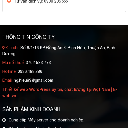
Tư vấn dịch vụ:
0938 235 xxx
THÔNG TIN CÔNG TY
Địa chỉ:
Số 6/1/16 KP Đồng An 3, Bình Hòa, Thuận An, Bình
Dương
Mã số thuế
: 3702 533 773
Hotline:
0936.488.286
Email:
ng.hieu89@gmail.com
Thiết kế web WordPress uy tín, chất lượng tại Việt Nam | E-
web.vn
SẢN PHẨM KINH DOANH
Cung cấp Máy server cho doanh nghiệp.